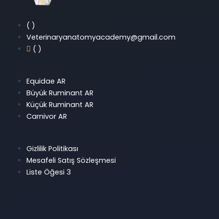
( )
Veterinaryanatomyacademy@gmail.com
( )
Equidae AR
Büyük Ruminant AR
Küçük Ruminant AR
Carnivor AR
Gizlilik Politikası
Mesafeli Satış Sözleşmesi
Liste Öğesi 3
Y
I
L