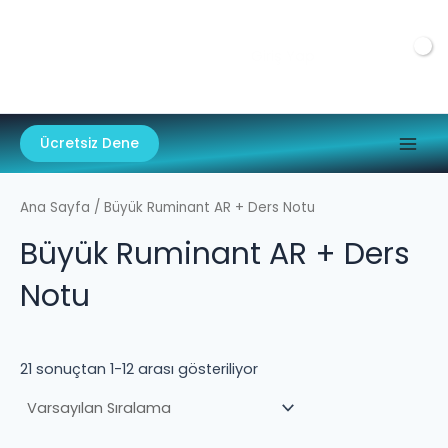
İçeriğe
Main
Veterinary
atla
Anatomy
Men
Giriş Yap
₺
0.00
Academy
Ücretsiz Dene
Ana Sayfa
/ Büyük Ruminant AR + Ders Notu
Büyük Ruminant AR + Ders
Notu
21 sonuçtan 1-12 arası gösteriliyor